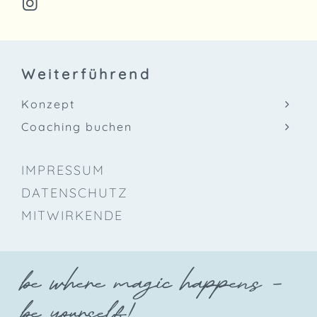
Weiterführend
Konzept
Coaching buchen
IMPRESSUM
DATENSCHUTZ
MITWIRKENDE
be where magic happens -
be yourself!